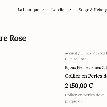
La boutique
L’atelier
Stage & Héber
ure Rose
Accueil
/
Bijoux Pierres
Culture Rose
Bijoux Pierres Fines &
Collier en Perles 
2 150,00
€
Collier en perles de c
plaqué or