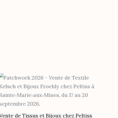
es
it
Vente de Tissus et Bijoux chez Peltiss