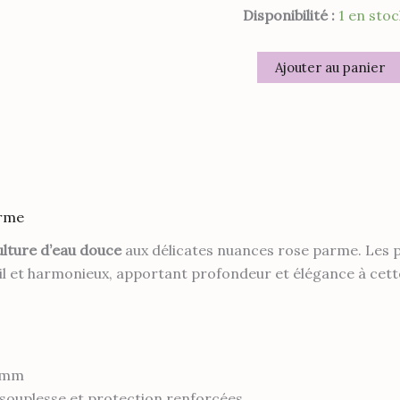
Disponibilité :
1 en stoc
quantité
Ajouter au panier
de
Collier
en
Perles
de
Culture
Rose
arme
ulture d’eau douce
aux délicates nuances rose parme. Les p
il et harmonieux, apportant profondeur et élégance à cett
4 mm
, souplesse et protection renforcées