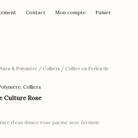
Collier
gement
Contact
Mon compte
en
Panier
Perles
de
Culture
Rose
 Fines & Polymère
/
Colliers
/ Collier en Perles de
 Polymère
,
Colliers
de Culture Rose
ulture d’eau douce rose parme avec fermoir