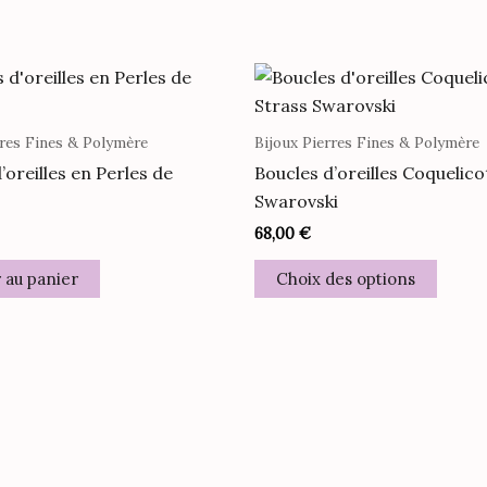
rres Fines & Polymère
Bijoux Pierres Fines & Polymère
’oreilles en Perles de
Boucles d’oreilles Coquelico
Swarovski
68,00
€
Ce
 au panier
Choix des options
produ
a
plusie
variat
Les
optio
peuve