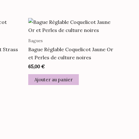
Bagues
t Strass
Bague Réglable Coquelicot Jaune Or
et Perles de culture noires
65,00
€
Ajouter au panier
it
urs
ions.
ns
nt