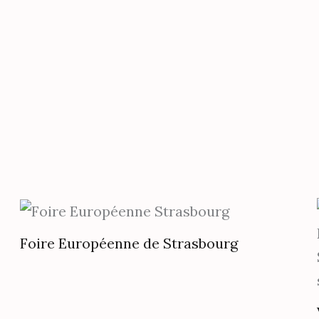
être
choisi
sur
la
page
du
produ
Foire Européenne de Strasbourg