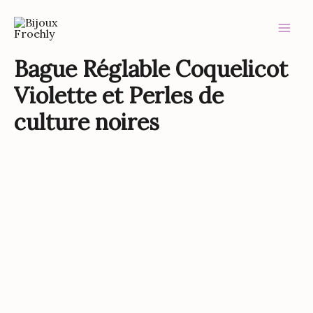
Aller
Bague
au
Réglable
Coquelicot
contenu
Violette
Bague Réglable Coquelicot
et
Perles
Violette et Perles de
de
culture
culture noires
noires