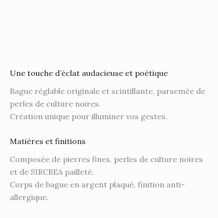
Bague
Réglable
Coquelicot
Violette
et
Description
Perles
de
Une touche d’éclat audacieuse et poétique
culture
noires
Bague réglable originale et scintillante, parsemée de
perles de culture noires.
Création unique pour illuminer vos gestes.
Matières et finitions
Composée de pierres fines, perles de culture noires
et de SIRCREA pailleté.
Corps de bague en argent plaqué, finition anti-
allergique.